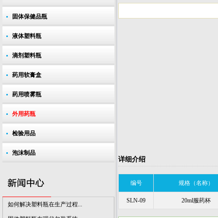
固体保健品瓶
液体塑料瓶
滴剂塑料瓶
如何解决塑料瓶在生产过程...
固体塑料瓶在现代包装系统...
药用软膏盒
药品包装行业应加强技术创...
药用喷雾瓶
提升塑料瓶包装气质 呈现出...
外用药瓶
市场对医用塑料瓶的质量要...
我国将成为增长的药品塑料...
检验用品
全球对药用PET塑料瓶的需求...
泡沫制品
详细介绍
制药行业对塑料瓶包装的需...
废塑料瓶回收小常识
编号
规格（名称）
塑料瓶瓶盖杀菌方式介绍
SLN-09
20ml服药杯
如何解决塑料瓶在生产过程...