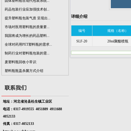
固体塑料瓶在现代包装系统...
药品包装行业应加强技术创...
详细介绍
提升塑料瓶包装气质 呈现出...
市场对医用塑料瓶的质量要...
编号
规格（名称）
我国将成为增长的药品塑料...
SLF-20
20ml聚酯喷瓶
全球对药用PET塑料瓶的需求...
制药行业对塑料瓶包装的需...
废塑料瓶回收小常识
塑料瓶瓶盖杀菌方式介绍
地址：河北省沧县杜生镇工业区
电话：0317-4919555 4051889
4911688
4052133
传真：0317-4052133