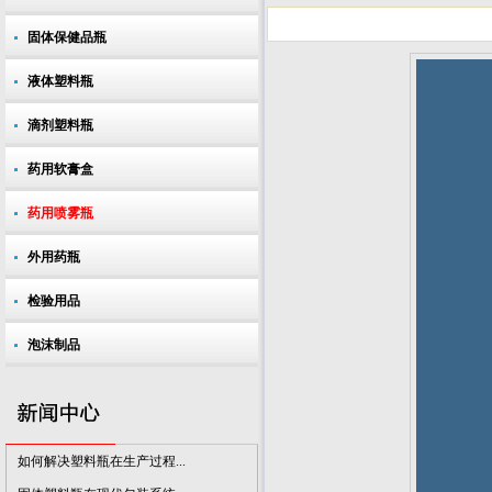
固体保健品瓶
液体塑料瓶
滴剂塑料瓶
如何解决塑料瓶在生产过程...
固体塑料瓶在现代包装系统...
药用软膏盒
药品包装行业应加强技术创...
药用喷雾瓶
提升塑料瓶包装气质 呈现出...
外用药瓶
市场对医用塑料瓶的质量要...
我国将成为增长的药品塑料...
检验用品
全球对药用PET塑料瓶的需求...
泡沫制品
制药行业对塑料瓶包装的需...
废塑料瓶回收小常识
塑料瓶瓶盖杀菌方式介绍
如何解决塑料瓶在生产过程...