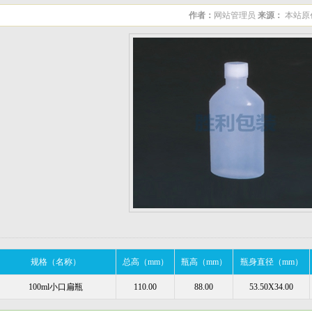
作者：
网站管理员
来源：
本站原
规格（名称）
总高（mm）
瓶高（mm）
瓶身直径（mm）
100ml小口扁瓶
110.00
88.00
53.50X34.00