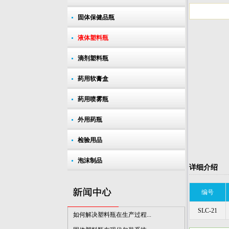
固体保健品瓶
液体塑料瓶
滴剂塑料瓶
如何解决塑料瓶在生产过程...
固体塑料瓶在现代包装系统...
药用软膏盒
药品包装行业应加强技术创...
药用喷雾瓶
提升塑料瓶包装气质 呈现出...
外用药瓶
市场对医用塑料瓶的质量要...
我国将成为增长的药品塑料...
检验用品
全球对药用PET塑料瓶的需求...
泡沫制品
详细介绍
制药行业对塑料瓶包装的需...
废塑料瓶回收小常识
编号
塑料瓶瓶盖杀菌方式介绍
SLC-21
如何解决塑料瓶在生产过程...