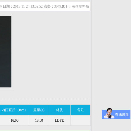
创
日期：
2015-11-24 13:52:52
点击：
3049
属于：
液体塑料瓶
内口直径（mm）
重量(g)
材质
备注
16.00
13.50
LDPE