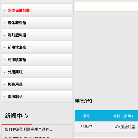
固体保健品瓶
液体塑料瓶
滴剂塑料瓶
如何解决塑料瓶在生产过程...
固体塑料瓶在现代包装系统...
药用软膏盒
药品包装行业应加强技术创...
药用喷雾瓶
提升塑料瓶包装气质 呈现出...
外用药瓶
市场对医用塑料瓶的质量要...
我国将成为增长的药品塑料...
检验用品
全球对药用PET塑料瓶的需求...
泡沫制品
详细介绍
制药行业对塑料瓶包装的需...
废塑料瓶回收小常识
编号
规格（名称）
塑料瓶瓶盖杀菌方式介绍
SLB-07
140g压旋瓶盖
如何解决塑料瓶在生产过程...