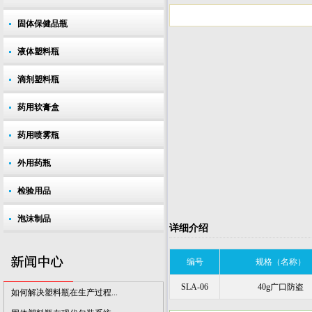
固体保健品瓶
液体塑料瓶
滴剂塑料瓶
如何解决塑料瓶在生产过程...
固体塑料瓶在现代包装系统...
药用软膏盒
药品包装行业应加强技术创...
药用喷雾瓶
提升塑料瓶包装气质 呈现出...
外用药瓶
市场对医用塑料瓶的质量要...
我国将成为增长的药品塑料...
检验用品
全球对药用PET塑料瓶的需求...
泡沫制品
详细介绍
制药行业对塑料瓶包装的需...
废塑料瓶回收小常识
编号
规格（名称）
塑料瓶瓶盖杀菌方式介绍
SLA-06
40g广口防盗
如何解决塑料瓶在生产过程...