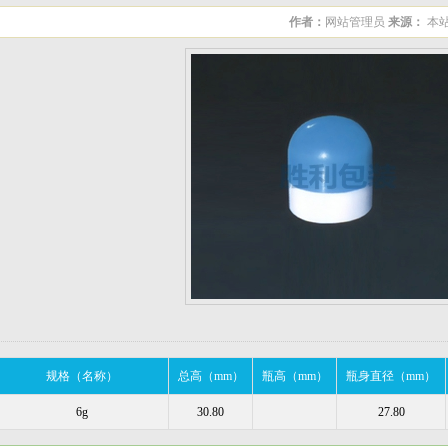
作者：
网站管理员
来源：
本
规格（名称）
总高（mm）
瓶高（mm）
瓶身直径（mm）
6g
30.80
27.80