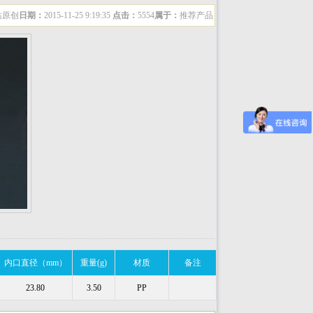
站原创
日期：
2015-11-25 9:19:35
点击：
5554
属于：
推荐产品
内口直径（mm）
重量(g)
材质
备注
23.80
3.50
PP